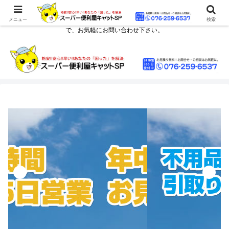
金沢市で不用品回収や引越のお手伝い、遺品整理代行などはスーパー便利屋キ
ャットSPにお任せください。野々市市などの近隣も勿論対応可能エリアですの
メニュー
検索
で、お気軽にお問い合わせ下さい。